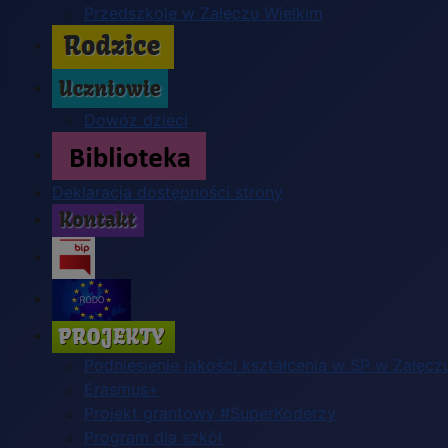
Przedszkole w Załęczu Wielkim
Dowóz dzieci
Deklaracja dostępności strony
Podniesienie jakości kształcenia w SP w Załęc
Erasmus+
Projekt grantowy #SuperKoderzy
Program dla szkół