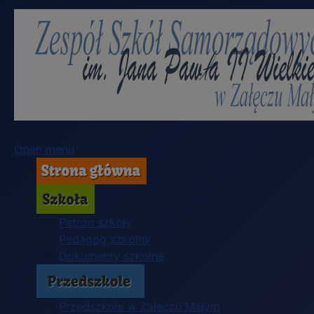
Open menu
Patron szkoły
Pedagog szkolny
Dokumenty szkolne
Przedszkole w Załęczu Małym