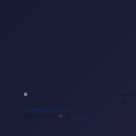
x.com
Tweets by ZSS_imJP2
Designed with
❤
by
jsns.eu