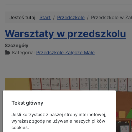
Jesteś tutaj:
Start
Przedszkole
Przedszkole w Za
Warsztaty w przedszkolu
Szczegóły
Kategoria:
Przedszkole Załęcze Małe
Tekst główny
Jeśli korzystasz z naszej strony internetowej,
wyrażasz zgodę na używanie naszych plików
cookies.