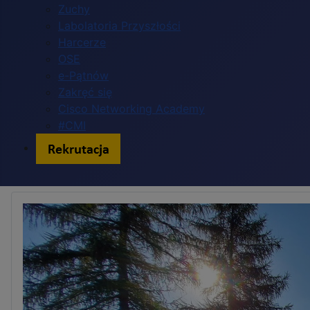
Zuchy
Labolatoria Przyszłości
Harcerze
OSE
e-Pątnów
Zakręć się
Cisco Networking Academy
#CMI