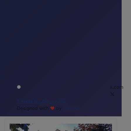
x.com
Tweets by ZSS_imJP2
Designed with
❤
by
jsns.eu