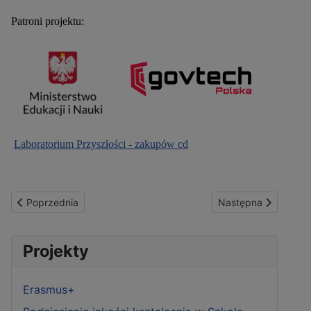
Patroni projektu:
Laboratorium Przyszłości - zakupów cd
Poprzednia strona: Projekt grantowy #SuperKoderzy
Następna strona: O
Poprzednia
Następna
Projekty
Erasmus+