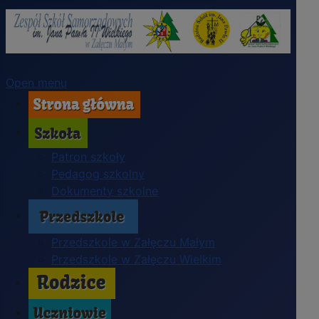
Open menu
Patron szkoły
Pedagog szkolny
Dokumenty szkolne
Przedszkole w Załęczu Małym
Przedszkole w Załęczu Wielkim