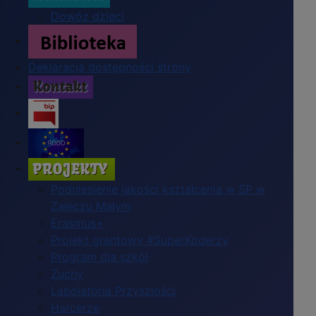
Dowóz dzieci
Deklaracja dostępności strony
Podniesienie jakości kształcenia w SP w
Załęczu Małym
Erasmus+
Projekt grantowy #SuperKoderzy
Program dla szkół
Zuchy
Labolatoria Przyszłości
Harcerze