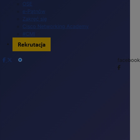
OSE
e-Pątnów
Zakręć się
Cisco Networking Academy
#CMI
facebook